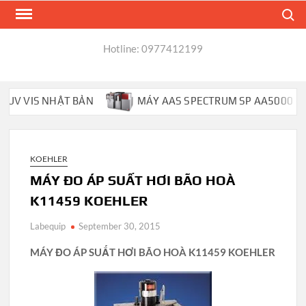
Skip
Search
to
content
Hotline: 0977412199
V VIS NHẬT BẢN
MÁY AAS SPECTRUM SP AA5000 – PH
KOEHLER
MÁY ĐO ÁP SUẤT HƠI BÃO HOÀ
K11459 KOEHLER
Labequip
September 30, 2015
MÁY ĐO ÁP SUẤT HƠI BÃO HOÀ K11459 KOEHLER