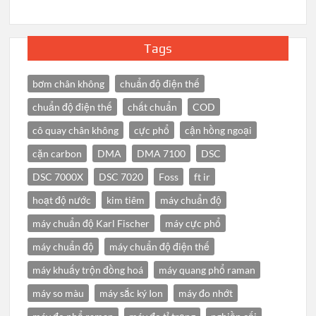
Tags
bơm chân không
chuẩn độ điện thế
chuẩn độ điện thế
chất chuẩn
COD
cô quay chân không
cực phổ
cận hồng ngoại
cặn carbon
DMA
DMA 7100
DSC
DSC 7000X
DSC 7020
Foss
ft ir
hoạt độ nước
kim tiêm
máy chuẩn độ
máy chuẩn độ Karl Fischer
máy cực phổ
máy chuẩn độ
máy chuẩn độ điện thế
máy khuấy trộn đồng hoá
máy quang phổ raman
máy so màu
máy sắc ký Ion
máy đo nhớt