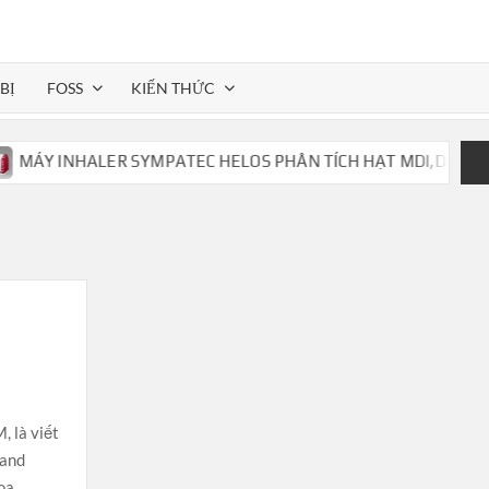
BỊ
FOSS
KIẾN THỨC
Y INHALER SYMPATEC HELOS PHÂN TÍCH HẠT MDI,DPI,..
 là viết
 and
Hoa …