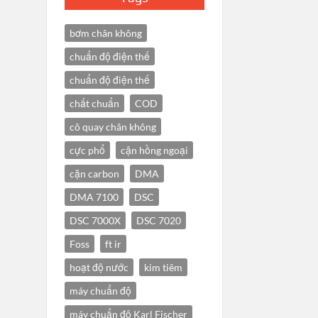
bơm chân không
chuẩn độ điện thế
chuẩn độ điện thế
chất chuẩn
COD
cô quay chân không
cực phổ
cận hồng ngoại
cặn carbon
DMA
DMA 7100
DSC
DSC 7000X
DSC 7020
Foss
ft ir
hoạt độ nước
kim tiêm
máy chuẩn độ
máy chuẩn độ Karl Fischer