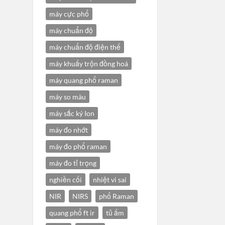
máy cực phổ
máy chuẩn độ
máy chuẩn độ điện thế
máy khuấy trộn đồng hoá
máy quang phổ raman
máy so màu
máy sắc ký Ion
máy đo nhớt
máy đo phổ raman
máy đo tỉ trọng
nghiền cối
nhiệt vi sai
NIR
NIRS
phổ Raman
quang phổ ft ir
tủ ấm