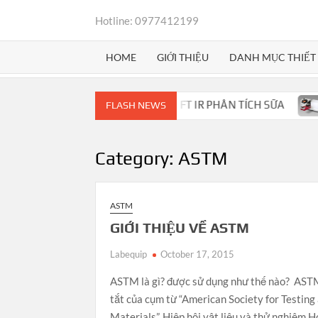
Skip
Hotline: 0977412199
to
content
HOME
GIỚI THIỆU
DANH MỤC THIẾT 
KOSCAN™ MARS – QUANG PHỔ FT IR PHÂN TÍCH SỮA
MÁ
FLASH NEWS
Category:
ASTM
ASTM
GIỚI THIỆU VỀ ASTM
Labequip
October 17, 2015
ASTM là gì? được sử dụng như thế nào? ASTM,
tắt của cụm từ “American Society for Testing
Materials”, Hiệp hội vật liệu và thử nghiệm 